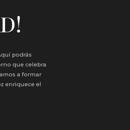
AD!
Aquí podrás
orno que celebra
tamos a formar
z enriquece el