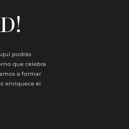
AD!
Aquí podrás
orno que celebra
tamos a formar
z enriquece el