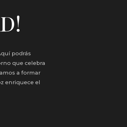
AD!
Aquí podrás
orno que celebra
tamos a formar
z enriquece el