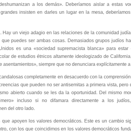
eshumanizan a los demás». Deberíamos aislar a estas voce
 grandes insisten en darles un lugar en la mesa, deberíamos 
. Hay un viejo adagio en las relaciones de la comunidad judía
s que puedes ser ambas cosas. Demasiados grupos judíos han
 Unidos es una «sociedad supremacista blanca» para estar
scolar de estudios étnicos altamente ideologizado de Californi
 asentamientos», siempre que no denunciara explícitamente a Isr
scandalosas completamente en desacuerdo con la comprensión 
 creencias que pueden no ser antisemitas a primera vista, pero
tismo abierto cuando se les da la oportunidad. Del mismo 
imero» incluso si no difamara directamente a los judíos
en del otro lado.
os que apoyen los valores democráticos. Este es un cambio sign
ntro, con los que coincidimos en los valores democráticos fun