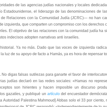
ioridades de las agencias judías nacionales y locales dedicada
dío Estadounidense, el liderazgo de las denominaciones de la
s de Relaciones con la Comunidad Judía (JCRC)— no han ca
de izquierda, que comparten un compromiso con los derechos civ
elíes. El objetivo de las relaciones con la comunidad judía ha 
tos indecisos adopten narrativas anti israelíes.
historial. Ya no más. Dado que las voces de izquierda radic
 a la luz de su apoyo de facto a Hamás, ya es hora de repensar to
No digas falsas sutilezas para ganarte el favor de interlocut
rias judías declaró en las redes sociales: «Hamas no represe
nceptos son hirientes y hacen imposible un discurso pro
los gazatíes, y publiqué un
artículo
del encuestador demócrat
 la Autoridad Palestina Mahmoud] Abbas solo el 33 por ciento, m
 profesional de JCRC respondió: «Independientemente de lo q