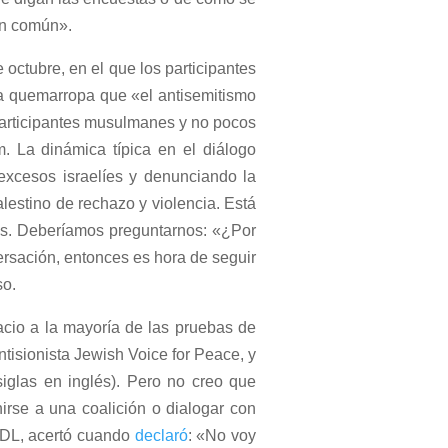
en común».
e octubre, en el que los participantes
o a quemarropa que «el antisemitismo
participantes musulmanes y no pocos
. La dinámica típica en el diálogo
excesos israelíes y denunciando la
lestino de rechazo y violencia. Está
res. Deberíamos preguntarnos: «¿Por
ersación, entonces es hora de seguir
so.
acio a la mayoría de las pruebas de
tisionista Jewish Voice for Peace, y
iglas en inglés). Pero no creo que
irse a una coalición o dialogar con
ADL, acertó cuando
declaró
: «No voy