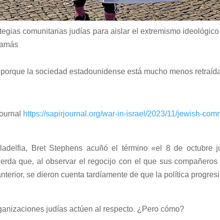
rategias comunitarias judías para aislar el extremismo ideológic
Hamás
s, porque la sociedad estadounidense está mucho menos retraíd
Journal
https://sapirjournal.org/war-in-israel/2023/11/jewish-com
ladelfia, Bret Stephens acuñó el término «el 8 de octubre j
ierda que, al observar el regocijo con el que sus compañeros 
nterior, se dieron cuenta tardíamente de que la política progresi
ganizaciones judías actúen al respecto. ¿Pero cómo?