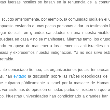
tas fuerzas hostiles se basan en la renuencia de la comun
discutido anteriormente, por ejemplo, la comunidad judía en el
ropuesto enviando a unas pocas personas a dar un testimonio
ugar de salir en grandes cantidades en una muestra visible
uedara en casa y no se manifestara. Mientras tanto, los grupos
ando en apoyo de mantener a los elementos anti israelíes en 
masa y expresemos nuestra indignación. Ya no nos sirve esta
etraída.
nte demasiado tiempo, las organizaciones judías, temerosas 
tas, han
evitado
la discusión sobre las raíces ideológicas del
ue culparon públicamente a Israel por la masacre de Hamas
 ven sistemas de opresión en todas partes e insisten en que
do. Nuestras universidades han condicionado a grandes fran