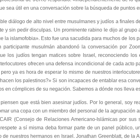
 que sea útil en una conversación sobre la búsqueda de puntos 
able diálogo de alto nivel entre musulmanes y judíos a finales d
e y sin pedir disculpas. Un prominente rabino le dijo al grup
 la islamofobia». Esto fue una sacudida para muchos de los 
n participante musulmán abandonó la conversación por Zoom
ue los judíos tengan matices sobre Israel, reconociendo los 
terlocutores ofrecen una defensa incondicional de cada acto pa
, pero ya es hora de esperar lo mismo de nuestros interlocuto
 hacen los palestinos?» Si son incapaces de entablar esa conv
os en cómplices de su negación. Sabemos a dónde nos lleva e
piensen que está bien asesinar judíos. Por lo general, soy re
omar una copa con un miembro del personal de la agrupación an
l CAIR (Consejo de Relaciones Americano-Islámicas por sus s
respete a sí misma deba formar parte de un panel público, un
 de nuestros hermanos en Israel. Jonathan Greenblatt, de la 