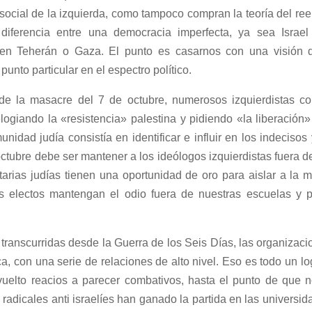
social de la izquierda, como tampoco compran la teoría del re
 diferencia entre una democracia imperfecta, ya sea Isra
 en Teherán o Gaza. El punto es casarnos con una visión 
unto particular en el espectro político.
íz de la masacre del 7 de octubre, numerosos izquierdistas
ogiando la «resistencia» palestina y pidiendo «la liberación»
unidad judía consistía en identificar e influir en los indecis
 octubre debe ser mantener a los ideólogos izquierdistas fuera d
arias judías tienen una oportunidad de oro para aislar a la mu
es electos mantengan el odio fuera de nuestras escuelas y p
 transcurridas desde la Guerra de los Seis Días, las organiza
a, con una serie de relaciones de alto nivel. Eso es todo un lo
uelto reacios a parecer combativos, hasta el punto de que 
 radicales anti israelíes han ganado la partida en las universida