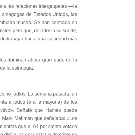
s a las relaciones intergrupales —la
s sinagogas de Estados Unidos, las
mbiado mucho. Se han centrado en
iles pero que, dejados a su suerte,
sido trabajar hacia una sociedad más
ales dominan ahora gran parte de la
da la estrategia.
ores no judíos. La semana pasada, un
nta a todos (o a la mayoría) de los
ductivo». Señalé que Hamas puede
a Mark Mellman que señalaba: «Los
ientras que el 64 por ciento votaría
ue digan las encuestas o de cómo se