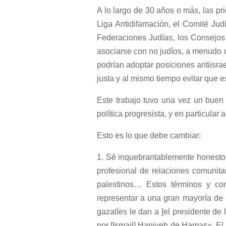
A lo largo de 30 años o más, las pr
Liga Antidifamación, el Comité Ju
Federaciones Judías, los Consejo
asociarse con no judíos, a menudo 
podrían adoptar posiciones antiisra
justa y al mismo tiempo evitar que es
Este trabajo tuvo una vez un buen 
política progresista, y en particular
Esto es lo que debe cambiar:
1. Sé inquebrantablemente honesto. 
profesional de relaciones comunita
palestinos… Estos términos y co
representar a una gran mayoría de 
gazatíes le dan a [el presidente de
por [Ismail] Haniyeh de Hamas». El