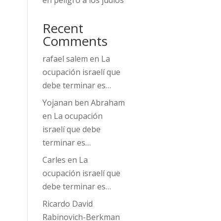
en peligro a los judíos
Recent
Comments
rafael salem
en
La
ocupación israelí que
debe terminar es…
Yojanan ben Abraham
en
La ocupación
israelí que debe
terminar es…
Carles
en
La
ocupación israelí que
debe terminar es…
Ricardo David
Rabinovich-Berkman