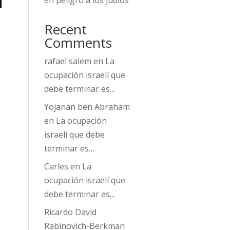
en peligro a los judíos
Recent
Comments
rafael salem
en
La
ocupación israelí que
debe terminar es…
Yojanan ben Abraham
en
La ocupación
israelí que debe
terminar es…
Carles
en
La
ocupación israelí que
debe terminar es…
Ricardo David
Rabinovich-Berkman