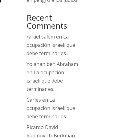
en peligro a los judíos
Recent
Comments
rafael salem
en
La
ocupación israelí que
debe terminar es…
Yojanan ben Abraham
en
La ocupación
israelí que debe
terminar es…
Carles
en
La
ocupación israelí que
debe terminar es…
Ricardo David
Rabinovich-Berkman