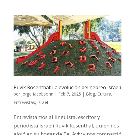
Ruvik Rosenthal: La evolución del hebreo israelí
por
Jorge Iacobsohn
|
Feb 7, 2025
|
Blog
,
Cultura
,
Entrevistas
,
Israel
Entrevistamos al lingüista, escritor y
periodista israelí Ruvik Rosenthal, quien nos
alojó en su hogar de Tel Aviv y nos compartió