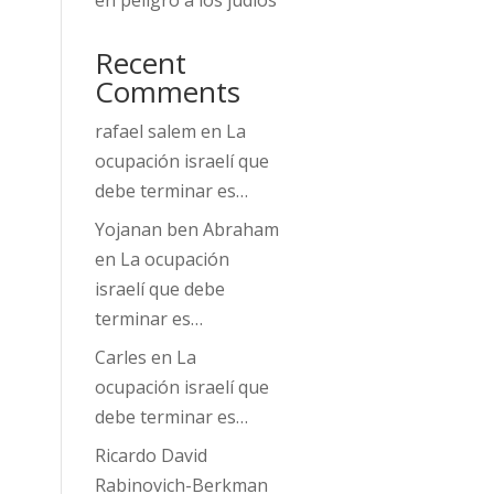
en peligro a los judíos
Recent
Comments
rafael salem
en
La
ocupación israelí que
debe terminar es…
Yojanan ben Abraham
en
La ocupación
israelí que debe
terminar es…
Carles
en
La
ocupación israelí que
debe terminar es…
Ricardo David
Rabinovich-Berkman