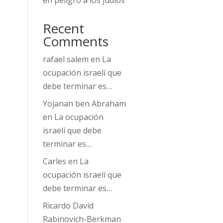
en peligro a los judíos
Recent
Comments
rafael salem
en
La
ocupación israelí que
debe terminar es…
Yojanan ben Abraham
en
La ocupación
israelí que debe
terminar es…
Carles
en
La
ocupación israelí que
debe terminar es…
Ricardo David
Rabinovich-Berkman