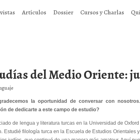
vistas
Artículos
Dossier
Cursos y Charlas
Qu
udías del Medio Oriente: j
nguaje
gradecemos la oportunidad de conversar con nosotro
sión de dedicarte a este campo de estudio?
iado de lengua y literatura turcas en la Universidad de Oxford 
Estudié filología turca en la Escuela de Estudios Orientales 
udios judíos, que continué de una manera más amateur. Aquí pu