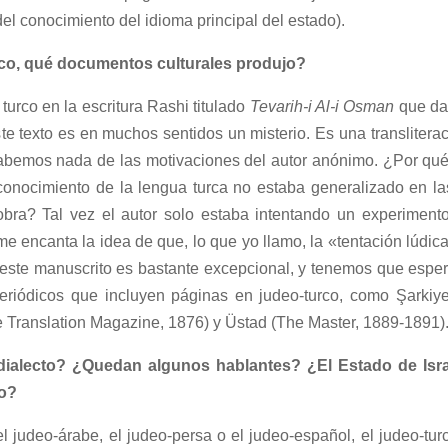
l conocimiento del idioma principal del estado).
rco, qué documentos culturales produjo?
rco en la escritura Rashi titulado
Tevarih-i Al-i Osman
que dat
te texto es en muchos sentidos un misterio. Es una transliterac
bemos nada de las motivaciones del autor anónimo. ¿Por qué 
conocimiento de la lengua turca no estaba generalizado en la
 obra? Tal vez el autor solo estaba intentando un experimento 
e encanta la idea de que, lo que yo llamo, la «tentación lúdica
 este manuscrito es bastante excepcional, y tenemos que esper
riódicos que incluyen páginas en judeo-turco, como Şarkiy
e Translation Magazine, 1876) y Üstad (The Master, 1889-1891)
l dialecto? ¿Quedan algunos hablantes? ¿El Estado de Isr
to?
l judeo-árabe, el judeo-persa o el judeo-español, el judeo-tu