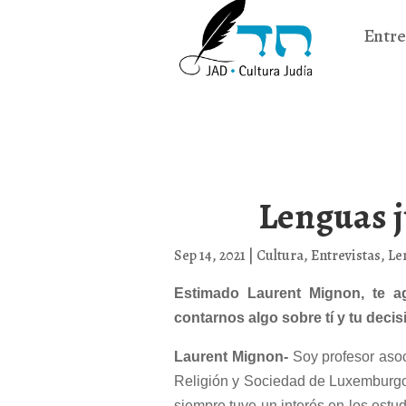
Entre
Lenguas j
Sep 14, 2021
|
Cultura
,
Entrevistas
,
Le
Estimado Laurent Mignon, te a
contarnos algo sobre tí y tu deci
Laurent Mignon-
Soy profesor asoc
Religión y Sociedad de Luxemburgo. 
siempre tuve un interés en los est