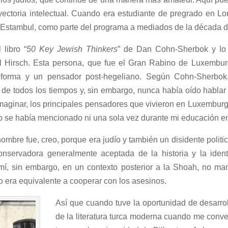
yectoria intelectual. Cuando era estudiante de pregrado en Lo
n Estambul, como parte del programa a mediados de la década 
 libro “
50 Key Jewish Thinkers
” de Dan Cohn-Sherbok y lo
 Hirsch. Esta persona, que fue el Gran Rabino de Luxembur
forma y un pensador post-hegeliano. Según Cohn-Sherbok,
de todos los tiempos y, sin embargo, nunca había oído hablar 
ginar, los principales pensadores que vivieron en Luxemburg
no se había mencionado ni una sola vez durante mi educación 
nombre fue, creo, porque era judío y también un disidente polit
nservadora generalmente aceptada de la historia y la ide
, sin embargo, en un contexto posterior a la Shoah, no mante
ío era equivalente a cooperar con los asesinos.
Así que cuando tuve la oportunidad de desarroll
de la literatura turca moderna cuando me convert