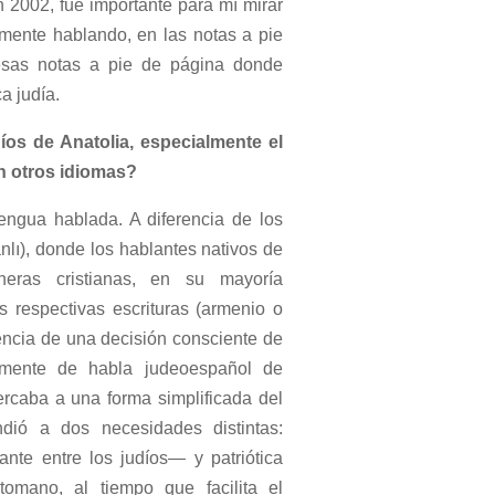
n 2002, fue importante para mí mirar
mente hablando, en las notas a pie
 esas notas a pie de página donde
ca judía.
os de Anatolia, especialmente el
n otros idiomas?
engua hablada. A diferencia de los
lı), donde los hablantes nativos de
neras cristianas, en su mayoría
s respectivas escrituras (armenio o
uencia de una decisión consciente de
almente de habla judeoespañol de
rcaba a una forma simplificada del
dió a dos necesidades distintas:
nte entre los judíos— y patriótica
omano, al tiempo que facilita el