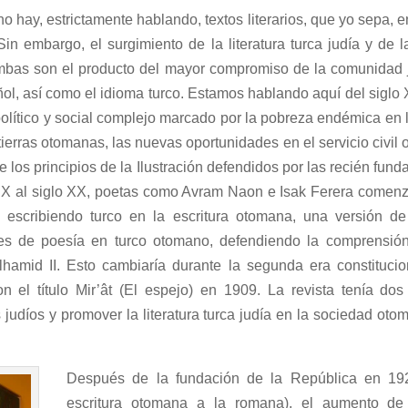
o hay, estrictamente hablando, textos literarios, que yo sepa, en
Sin embargo, el surgimiento de la literatura turca judía y de 
mbas son el producto del mayor compromiso de la comunidad 
l, así como el idioma turco. Estamos hablando aquí del siglo 
olítico y social complejo marcado por la pobreza endémica en l
 tierras otomanas, las nuevas oportunidades en el servicio civ
e los principios de la Ilustración defendidos por las recién fund
 XIX al siglo XX, poetas como Avram Naon e Isak Ferera comenzar
escribiendo turco en la escritura otomana, una versión de
es de poesía en turco otomano, defendiendo la comprensión a
amid II. Esto cambiaría durante la segunda era constitucion
on el título Mir’ât (El espejo) en 1909. La revista tenía do
s judíos y promover la literatura turca judía en la sociedad ot
Después de la fundación de la República en 192
escritura otomana a la romana), el aumento de la