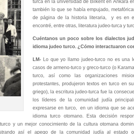
turca en la universidad de Bilkent en Ankara e
también lo que se había empujado, metafórica
de página de la historia literaria, y es en
encontré, entre otras, literatura judeo-turca y tur
Cuéntanos un poco sobre los dialectos judí
idioma judeo turco. ¿Cómo interactuaron co
LM-
Lo que yo llamo judeo-turco no es una l
casos de armeno-turco y greco-turco (o Karaman
turco, así como las organizaciones misio
protestantes, produjeron textos en turco en su
griego), la escritura judeo-turca fue la consec
los líderes de la comunidad judía princip
expresarse en turco, en un idioma que se ace
idioma turco otomano. Esta decisión respon
turco y un mejor conocimiento de la cultura otomana domina
strando así el apego de la comunidad judía al estado ot