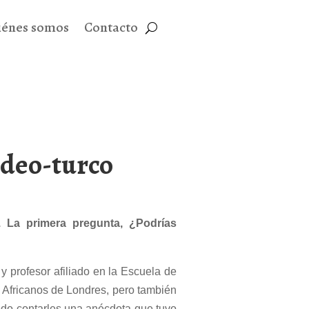
iénes somos
Contacto
udeo-turco
s.
La primera pregunta, ¿Podrías
y profesor afiliado en la Escuela de
y Africanos de Londres, pero también
edo contarles una anécdota que tuvo