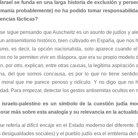
srael se funda en una larga historia de exclusión y perse
emania probablemente) no ha podido tomar responsabilidad
encias fácticas?
 se sigue pensando que Auschwitz es un asunto de judíos y al
 un antisemitismo histórico, bien cultivado en España, que no
smo, es decir, la opción nacionalista, solo aparece cuando e
s no le permiten vivir en diáspora, que era su propio modelo 
ón, por otro, explican, entre otras causas, la legítima aspiración 
ina, del que somos concausa, es por lo que no tiene sentido 
d moral que me parece penoso y ridículo. Y no digo que no 
dad. Para empezar, detectar los gestos antisemitas ocultos en n
israelo-palestino es un símbolo de la cuestión judía mod
aborar más sobre esta analogía y su relevancia en la actuali
se refería al difícil encaje en el Estado moderno del diferente. 
s desigualdades sociales) y el pueblo judío era el emblema del o