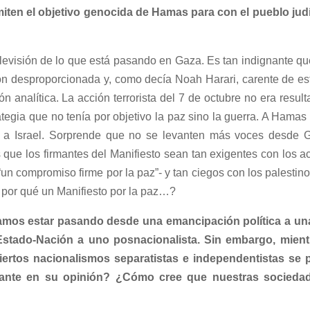
iten el objetivo genocida de Hamas para con el pueblo judí
evisión de lo que está pasando en Gaza. Es tan indignante que
n desproporcionada y, como decía Noah Harari, carente de estr
 analítica. La acción terrorista del 7 de octubre no era result
tegia que no tenía por objetivo la paz sino la guerra. A Hamas 
tar a Israel. Sorprende que no se levanten más voces desd
s que los firmantes del Manifiesto sean tan exigentes con los a
 “un compromiso firme por la paz”- y tan ciegos con los palesti
s por qué un Manifiesto por la paz…?
mos estar pasando desde una emancipación política a un
stado-Nación a uno posnacionalista. Sin embargo, mientra
ciertos nacionalismos separatistas e independentistas se
nante en su opinión? ¿Cómo cree que nuestras sociedad