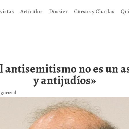
vistas
Artículos
Dossier
Cursos y Charlas
Qu
l antisemitismo no es un a
y antijudíos»
egorized