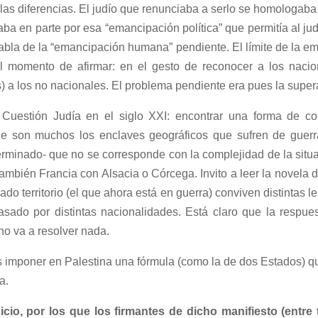
de las diferencias. El judío que renunciaba a serlo se homologaba
taba en parte por esa “emancipación política” que permitía al j
habla de la “emancipación humana” pendiente. El límite de la em
l momento de afirmar: en el gesto de reconocer a los nac
 a los no nacionales. El problema pendiente era pues la supera
a Cuestión Judía en el siglo XXI: encontrar una forma de c
ue son muchos los enclaves geográficos que sufren de guerr
erminado- que no se corresponde con la complejidad de la situ
 también Francia con Alsacia o Córcega. Invito a leer la novela
o territorio (el que ahora está en guerra) conviven distintas l
ado por distintas nacionalidades. Está claro que la respues
no va a resolver nada.
 imponer en Palestina una fórmula (como la de dos Estados) q
a.
cio, por los que los firmantes de dicho manifiesto (entre 