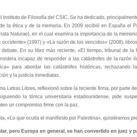
l Instituto de Filosofía del CSIC. Se ha dedicado, principalment
a, de la ética y de la memoria. En 2009 recibió en España el 
rata Naturae), en el cual examina la importancia de la memoria
ccidente» (1997) y «La razón de los vencidos» (2008), libros 
debate. En su libro más reciente, «El tiempo, tribunal de la 
 considera incapaz de responder a las catástrofes de la razón i
a» para abordar las catástrofes históricas, rechazando l
ón y la justicia inmediatas.
ma Letras Libres, reflexionó sobre la reciente firma, por parte 
 siguiendo la tónica universitaria estadounidense, pide sus
enten un compromiso firme con la paz.
a, «Lo que oculta el manifiesto por Palestina», quisiéramos pr
ar, pero Europa en general, se han convertido en juez y pa