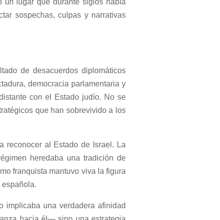
o un lugar que durante siglos había
ectar sospechas, culpas y narrativas
ltado de desacuerdos diplomáticos
ctadura, democracia parlamentaria y
distante con el Estado judío. No se
stratégicos que han sobrevivido a los
 reconocer al Estado de Israel. La
 régimen heredaba una tradición de
smo franquista mantuvo viva la figura
a española.
no implicaba una verdadera afinidad
ianza hacia él— sino una estrategia