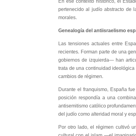
En ese contexto histórico, el Esta
pertenecido al judío abstracto de l
morales.
Genealogí
a del antiisraelismo es
Las tensiones actuales entre Esp
recientes. Forman parte de una gen
gobiernos de izquierda— han articu
trata de una continuidad ideológica 
cambios de régimen.
Durante el franquismo, España fue
posición respondía a una combinac
antisemitismo católico profundamente
del judío como alteridad moral y espi
Por otro lado, el régimen cultivó 
cultural con el islam —el imaginar