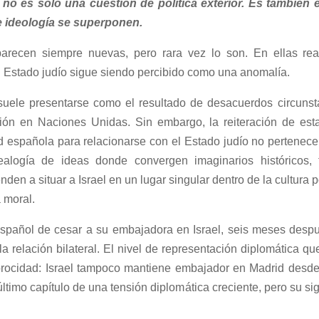
 no es sólo una cuestión de política exterior.
Es también e
e ideología se superponen.
 parecen siempre nuevas, pero rara vez lo son. En ellas r
l Estado judío sigue siendo percibido como una anomalía.
suele presentarse como el resultado de desacuerdos circunsta
ción en Naciones Unidas. Sin embargo, la reiteración de es
ad española para relacionarse con el Estado judío no pertenece 
ealogía de ideas donde convergen imaginarios históricos, 
en a situar a Israel en un lugar singular dentro de la cultura 
 moral.
español de cesar a su embajadora en Israel, seis meses desp
 la relación bilateral. El nivel de representación diplomática 
iprocidad: Israel tampoco mantiene embajador en Madrid desd
 último capítulo de una tensión diplomática creciente, pero su si