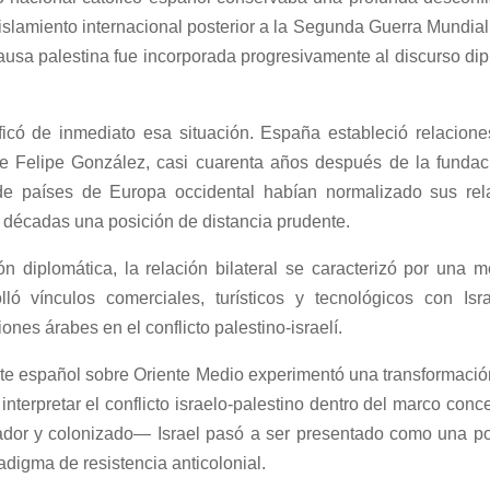
islamiento internacional posterior a la Segunda Guerra Mundial 
causa palestina fue incorporada progresivamente al discurso d
icó de inmediato esa situación. España estableció relacione
de Felipe González, casi cuarenta años después de la fundaci
a de países de Europa occidental habían normalizado sus re
décadas una posición de distancia prudente.
n diplomática, la relación bilateral se caracterizó por una
olló vínculos comerciales, turísticos y tecnológicos con I
ones árabes en el conflicto palestino-israelí.
te español sobre Oriente Medio experimentó una transformación
nterpretar el conflicto israelo-palestino dentro del marco conc
or y colonizado— Israel pasó a ser presentado como una pote
adigma de resistencia anticolonial.