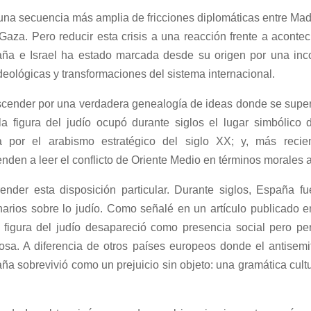
una secuencia más amplia de fricciones diplomáticas entre Madr
aza. Pero reducir esta crisis a una reacción frente a acontec
paña e Israel ha estado marcada desde su origen por una inc
deológicas y transformaciones del sistema internacional.
cender por una verdadera genealogía de ideas donde se superp
a figura del judío ocupó durante siglos el lugar simbólico d
a por el arabismo estratégico del siglo XX; y, más reci
ienden a leer el conflicto de Oriente Medio en términos morales 
nder esta disposición particular. Durante siglos, España fu
ginarios sobre lo judío. Como señalé en un artículo publicado 
a figura del judío desapareció como presencia social pero p
igiosa. A diferencia de otros países europeos donde el antisem
ña sobrevivió como un prejuicio sin objeto: una gramática cult