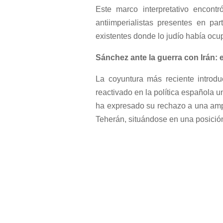
Este marco interpretativo encont
antiimperialistas presentes en pa
existentes donde lo judío había ocup
Sá
nchez ante la guerra con Ir
án: 
La coyuntura más reciente introdu
reactivado en la política española 
ha expresado su rechazo a una ampli
Teherán, situándose en una posición cr