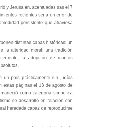
id y Jerusalén, acentuadas tras el 7
imientos recientes sería un error de
omodidad persistente que atraviesa
onen distintas capas históricas: un
e la alteridad moral; una tradición
entemente, la adopción de marcos
absolutos.
e un país prácticamente sin judíos
en estas páginas el 13 de agosto de
ermaneció como categoría simbólica
itismo se desarrolló en relación con
ural heredada capaz de reproducirse