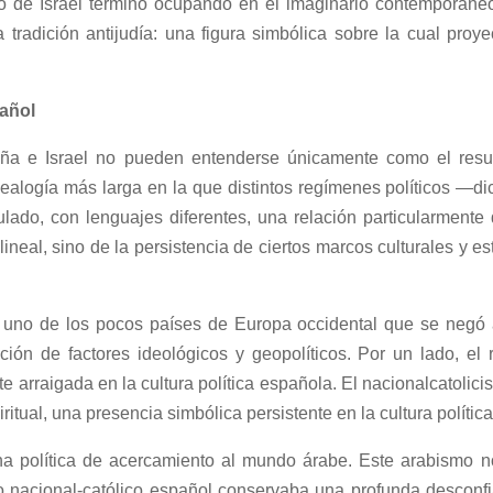
do de Israel terminó ocupando en el imaginario contemporáne
a tradición antijudía: una figura simbólica sobre la cual proy
pa
ñol
aña e Israel no pueden entenderse únicamente como el resu
ealogía más larga en la que distintos regímenes políticos —di
lado, con lenguajes diferentes, una relación particularmente 
lineal, sino de la persistencia de ciertos marcos culturales y e
 uno de los pocos países de Europa occidental que se negó a
ión de factores ideológicos y geopolíticos. Por un lado, el
 arraigada en la cultura política española. El nacionalcatolici
ritual, una presencia simbólica persistente en la cultura polític
una política de acercamiento al mundo árabe. Este arabismo 
io nacional-católico español conservaba una profunda desconf