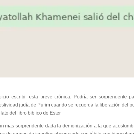
picio escribir esta breve crónica. Podría ser sorprendente p
stividad judía de Purim cuando se recuerda la liberación del pu
ato del libro bíblico de Ester.
un mas sorprendente dada la demonización a la que acostumbra
eos de grupos de israelíes observando con júbilo con binoculare