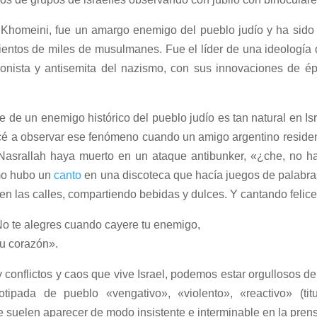
 Khomeini, fue un amargo enemigo del pueblo judío y ha sido
cientos de miles de musulmanes. Fue el líder de una ideología
isionista y antisemita del nazismo, con sus innovaciones de 
e de un enemigo histórico del pueblo judío es tan natural en Is
ecé a observar ese fenómeno cuando un amigo argentino reside
Nasrallah haya muerto en un ataque antibunker, «¿che, no hay
umo hubo un
canto
en una discoteca que hacía juegos de palabras
en las calles, compartiendo bebidas y dulces. Y cantando felice
No te alegres cuando cayere tu enemigo,
tu corazón».
 conflictos y caos que vive Israel, podemos estar orgullosos d
tipada de pueblo «vengativo», «violento», «reactivo» (titu
e suelen aparecer de modo insistente e interminable en la pren