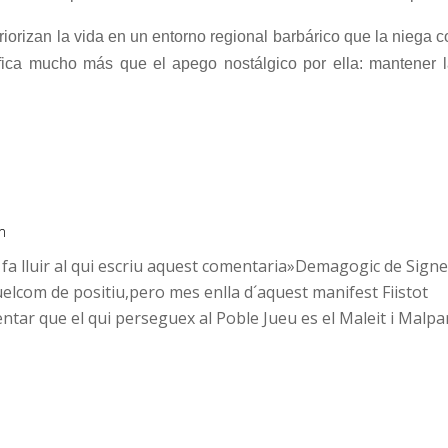
riorizan la vida en un entorno regional barbárico que la niega
stifica mucho más que el apego nostálgico por ella: mantener
m
a lluir al qui escriu aquest comentaria»Demagogic de Signe 
lcom de positiu,pero mes enlla d´aquest manifest Fiistot
entar que el qui perseguex al Poble Jueu es el Maleit i Malpa