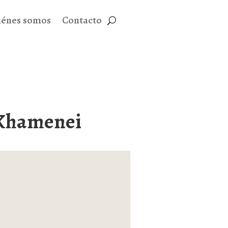
iénes somos
Contacto
e Khamenei