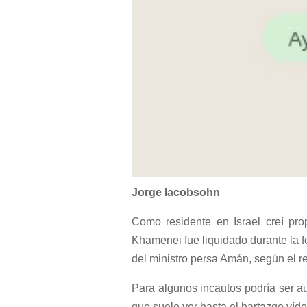
Jorge Iacobsohn
Como residente en Israel creí pro
Khamenei fue liquidado durante la fe
del ministro persa Amán, según el rel
Para algunos incautos podría ser a
que suele ver hasta el hartazgo víd