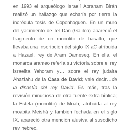
en 1993 el arqueólogo israelí Abraham Birán
realizó un hallazgo que echaría por tierra la
incrédula tesis de Copenhaguen. En un muro
del yacimiento de Tel Dan (Galilea) apareció el
fragmento de un monolito de basalto, que
llevaba una inscripción del siglo IX aC atribuida
a Hazael, rey de Aram Dameseq. En ella, el
monarca arameo refería su victoría sobre el rey
israelita Yehoram y… sobre el rey judaita
Ahaziahu de la
Casa de David
;
vale decir…
de
la dinastía del rey David
. Es más, tras la
revisión minuciosa de otra fuente extra-bíblica;
la Estela (monolito) de Moab, atribuida al rey
moabita Meishá y también fechada en el siglo
IX, apareció otra mención alusiva al susodicho
rey hebreo.