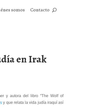
iénes somos
Contacto
udía en Irak
r y autora del libro “The Wolf of
ns
y que relata la vida judía iraquí así