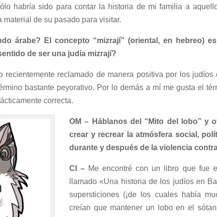
ólo habría sido para contar la historia de mi familia a aquell
aterial de su pasado para visitar.
do árabe? El concepto “mizrají” (oriental, en hebreo) es
sentido de ser una judía mizrají?
do recientemente reclamado de manera positiva por los judíos 
érmino bastante peyorativo. Por lo demás a mí me gusta el térm
fácticamente correcta.
OM – Háblanos del “Mito del lobo” y 
crear y recrear la atmósfera social, pol
durante y después de la violencia contra
CI –
Me encontré con un libro que fue e
llamado «Una historia de los judíos en Ba
supersticiones (¡de los cuales había mu
creían que mantener un lobo en el sótano