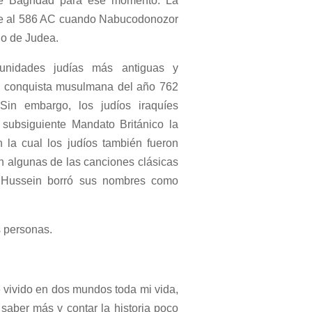
 de Baghdad para ese momento. La
arse al 586 AC cuando Nabucodonozor
ino de Judea.
munidades judías más antiguas y
la conquista musulmana del año 762
in embargo, los judíos iraquíes
 subsiguiente Mandato Británico la
 la cual los judíos también fueron
on algunas de las canciones clásicas
 Hussein borró sus nombres como
s personas.
 vivido en dos mundos toda mi vida,
 saber más y contar la historia poco