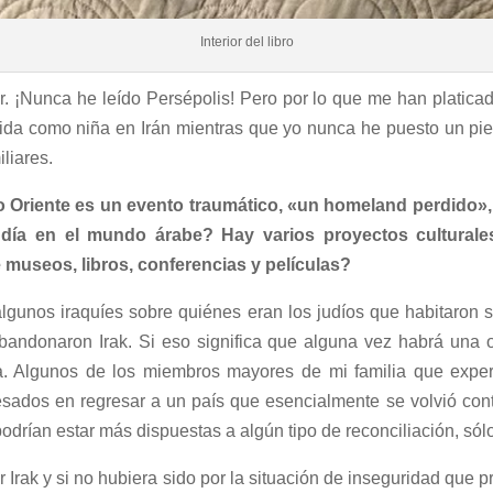
Interior del libro
 ¡Nunca he leído Persépolis! Pero por lo que me han platicado
 vida como niña en Irán mientras que yo nunca he puesto un pie
liares.
dio Oriente es un evento traumático, «un homeland perdido», 
judía en el mundo árabe? Hay varios proyectos culturale
e museos, libros, conferencias y películas?
lgunos iraquíes sobre quiénes eran los judíos que habitaron 
abandonaron Irak. Si eso significa que alguna vez habrá una o
a. Algunos de los miembros mayores de mi familia que expe
sados en regresar a un país que esencialmente se volvió contra 
rían estar más dispuestas a algún tipo de reconciliación, sólo 
r Irak y si no hubiera sido por la situación de inseguridad que 