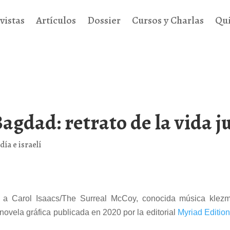
vistas
Artículos
Dossier
Cursos y Charlas
Qu
Bagdad: retrato de la vida j
día e israelí
 a Carol Isaacs/The Surreal McCoy, conocida música klezme
ovela gráfica publicada en 2020 por la editorial
Myriad Editio