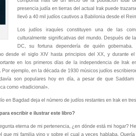
componía más de un tercio de la población total
presencia judía en tierras del actual Irak puede traz
llevó a 40 mil judíos cautivos a Babilonia desde el Re
Los judíos iraquíes constituyen una de las co
culturalmente significativas del mundo. Después de 
DC, su fortuna dependería de quién gobernaba. S
no desde el siglo XIV hasta principios del XX, y durante el
ortante en los primeros días de la independencia de Irak en
ral. Por ejemplo, en la década de 1930 músicos judíos escribier
davía son populares hoy en día, a pesar de que Saddam
ica como «tradicional».
ío en Bagdad deja el número de judíos restantes en Irak en tre
ara escribir e ilustrar este libro?
egunta eterna de mi pertenencia, ¿en dónde está mi hogar? He
el que mi familia vino y sobre el cual a veces hablaba. Quería