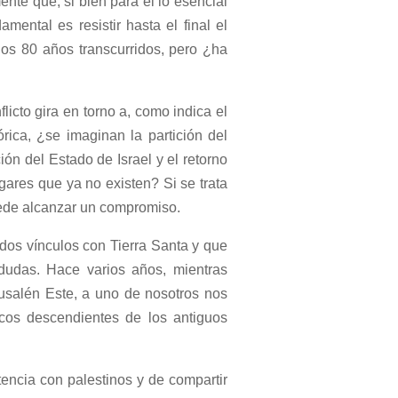
ente que, si bien para él lo esencial
mental es resistir hasta el final el
los 80 años transcurridos, pero ¿ha
icto gira en torno a, como indica el
rica, ¿se imaginan la partición del
ción del Estado de Israel y el retorno
ares que ya no existen? Si se trata
puede alcanzar un compromiso.
dos vínculos con Tierra Santa y que
 dudas. Hace varios años, mientras
usalén Este, a uno de nosotros nos
cos descendientes de los antiguos
encia con palestinos y de compartir