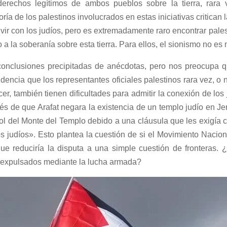
derechos legítimos de ambos pueblos sobre la tierra, rara
ría de los palestinos involucrados en estas iniciativas critican
vir con los judíos, pero es extremadamente raro encontrar pale
o a la soberanía sobre esta tierra. Para ellos, el sionismo no e
onclusiones precipitadas de anécdotas, pero nos preocupa q
encia que los representantes oficiales palestinos rara vez, o
r, también tienen dificultades para admitir la conexión de los 
s de que Arafat negara la existencia de un templo judío en Jer
rol del Monte del Templo debido a una cláusula que les exigía
s judíos». Esto plantea la cuestión de si el Movimiento Nacion
que reduciría la disputa a una simple cuestión de fronteras. 
expulsados ​​mediante la lucha armada?