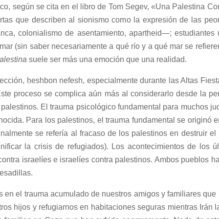
ico, según se cita en el libro de Tom Segev, «Una Palestina Com
tas que describen al sionismo como la expresión de las peo
anca, colonialismo de asentamiento, apartheid—; estudiantes 
l mar (sin saber necesariamente a qué río y a qué mar se refier
alestina
suele ser más una emoción que una realidad.
spección, ḥeshbon nefesh, especialmente durante las Altas Fie
. Este proceso se complica aún más al considerarlo desde la per
 palestinos. El trauma psicológico fundamental para muchos jud
ocida. Para los palestinos, el trauma fundamental se originó 
nalmente se refería al fracaso de los palestinos en destruir el
nificar la crisis de refugiados). Los acontecimientos de los
contra israelíes e israelíes contra palestinos. Ambos pueblos 
esadillas.
os en el trauma acumulado de nuestros amigos y familiares que 
os hijos y refugiarnos en habitaciones seguras mientras Irán la