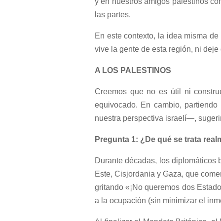
y en nuestros amigos palestinos con
las partes.
En este contexto, la idea misma de
vive la gente de esta región, ni deje 
A LOS PALESTINOS
Creemos que no es útil ni constru
equivocado. En cambio, partiendo
nuestra perspectiva israelí—, suge
Pregunta 1: ¿De qué se trata real
Durante décadas, los diplomáticos b
Este, Cisjordania y Gaza, que comen
gritando «¡No queremos dos Estados,
a la ocupación (sin minimizar el inm