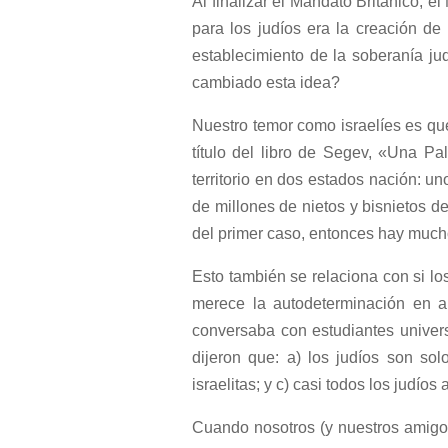
Al finalizar el Mandato Británico, e
para los judíos era la creación de 
establecimiento de la soberanía ju
cambiado esta idea?
Nuestro temor como israelíes es que
título del libro de Segev, «Una Pa
territorio en dos estados nación: uno
de millones de nietos y bisnietos 
del primer caso, entonces hay mucho
Esto también se relaciona con si l
merece la autodeterminación en al
conversaba con estudiantes univer
dijeron que: a) los judíos son sol
israelitas; y c) casi todos los judío
Cuando nosotros (y nuestros amigos