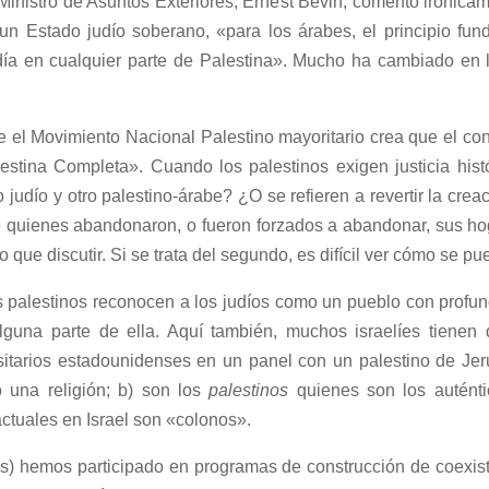
l Ministro de Asuntos Exteriores, Ernest Bevin, comentó irónicam
un Estado judío soberano, «para los árabes, el principio funda
día en cualquier parte de Palestina». Mucho ha cambiado en 
 el Movimiento Nacional Palestino mayoritario crea que el confl
lestina Completa». Cuando los palestinos exigen justicia histó
 judío y otro palestino-árabe? ¿O se refieren a revertir la crea
de quienes abandonaron, o fueron forzados a abandonar, sus hog
 que discutir. Si se trata del segundo, es difícil ver cómo se 
os palestinos reconocen a los judíos como un pueblo con profun
guna parte de ella. Aquí también, muchos israelíes tienen
sitarios estadounidenses en un panel con un palestino de Jer
o una religión; b) son los
palestinos
quienes son los auténti
s actuales en Israel son «colonos».
) hemos participado en programas de construcción de coexist