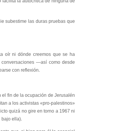
acilita la autocrítica de ninguna de
die subestime las duras pruebas que
ita oír ni dónde creemos que se ha
as conversaciones —así como desde
arse con reflexión.
 el fin de la ocupación de Jerusalén
an a los activistas «pro-palestinos»
cto quizá no gire en torno a 1967 ni
bajo ella).