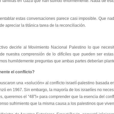
 familias en Gaza que han sufrido enormemente. Nada de esto f
 entablar estas conversaciones parece casi imposible. Que na
de apreciar la titánica tarea de la reconciliación.
ctivo decirle al Movimiento Nacional Palestino lo que neces
 de nuestra comprensión de lo difíciles que pueden ser est
rimos humildemente preguntas que ambas partes deberían plante
mente el conflicto?
uscaron una «solución» al conflicto israelí-palestino basada en
zó en 1967. Sin embargo, la mayoría de los israelíes no necesit
 queremos el “48”!» para comprender que la esencia del confli
enso sufrimiento que la misma causa a los palestinos que viven 